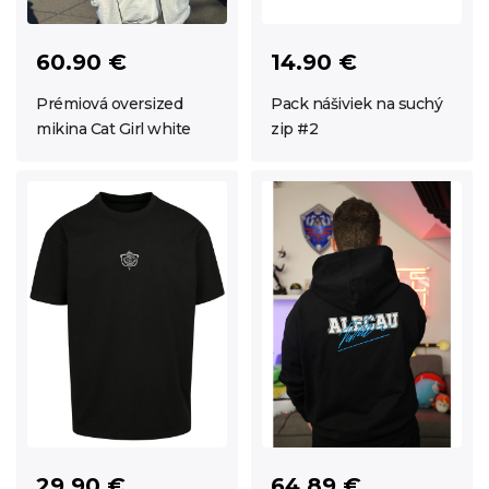
60.90 €
14.90 €
Prémiová oversized
Pack nášiviek na suchý
mikina Cat Girl white
zip #2
29.90 €
64.89 €