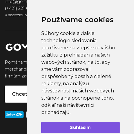
info@gomerch.sk
(+421) 221 001 000
K dispozícii medzi 13:00 - 14:00
Používame cookies
Súbory cookie a ďalšie
technológie sledovania
používame na zlepšenie vášho
zážitku z prehliadania našich
webových stránok, na to, aby
Pomáhame tvorcom vytvárať a predávať obľúbený
sme vám zobrazovali
merchandise, ktorý oslovuje ich fanúšikov. Pomáhame
firmám zaujať ich klientov, partnertov a zamestnancov.
prispôsobený obsah a cielené
reklamy, na analýzu
návštevnosti našich webových
Chcete vlastný merchandise?
stránok a na pochopenie toho,
odkiaľ naši návštevníci
prichádzajú.
Súhlasím