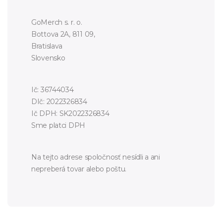
GoMerch s. r. o.
Bottova 2A, 811 09,
Bratislava
Slovensko
Ič: 36744034
DIč: 2022326834
Ič DPH: SK2022326834
Sme platci DPH
Na tejto adrese spoločnosť nesídli a ani
nepreberá tovar alebo poštu.