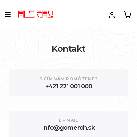
Kontakt
S ČÍM VÁM POMÔŽEME?
+421 221 001 000
E - MAIL
info@gomerch.sk