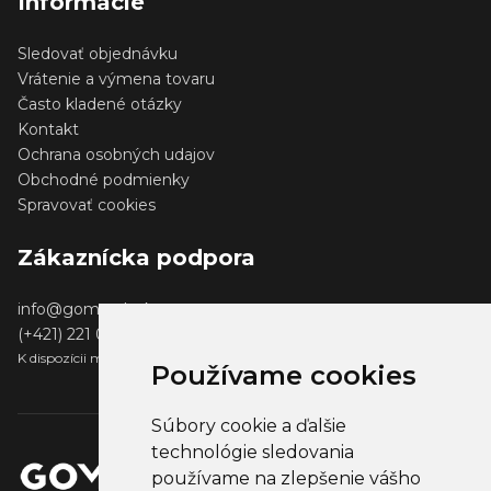
Informácie
Sledovať objednávku
Vrátenie a výmena tovaru
Často kladené otázky
Kontakt
Ochrana osobných udajov
Obchodné podmienky
Spravovať cookies
Zákaznícka podpora
info@gomerch.sk
(+421) 221 001 000
K dispozícii medzi 13:00 - 14:00
Používame cookies
Súbory cookie a ďalšie
technológie sledovania
používame na zlepšenie vášho