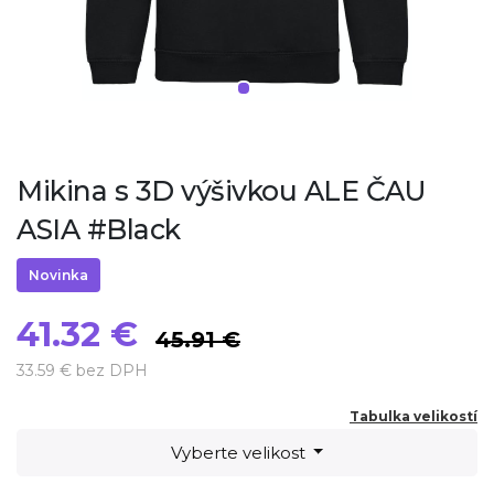
Mikina s 3D výšivkou ALE ČAU
ASIA #Black
Novinka
41.32 €
45.91 €
33.59 € bez DPH
Tabulka velikostí
Vyberte velikost