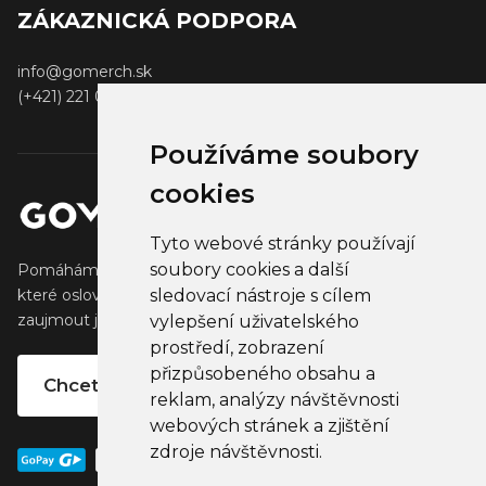
ZÁKAZNICKÁ PODPORA
info@gomerch.sk
(+421) 221 001 000
Používáme soubory
cookies
Tyto webové stránky používají
soubory cookies a další
Pomáháme tvůrcům vytvářet a prodávat populární zboží,
sledovací nástroje s cílem
které oslovuje jejich fanoušky. Pomáháme firmám
zaujmout jejich klienty, partnery a zaměstnance.
vylepšení uživatelského
prostředí, zobrazení
přizpůsobeného obsahu a
Chcete vlastní merchandise?
reklam, analýzy návštěvnosti
webových stránek a zjištění
zdroje návštěvnosti.