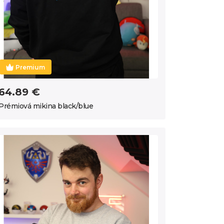
Premium
64.89 €
Prémiová mikina black/blue