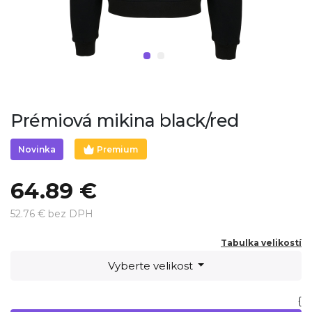
Prémiová mikina black/red
Premium
Novinka
64.89 €
52.76 € bez DPH
Tabulka velikostí
Vyberte velikost
{