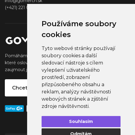
info@gomerch.sk
(+421) 221 001 000
Používáme soubory
cookies
Tyto webové stránky používají
soubory cookies a další
Pomáháme tvůrcům vytvářet a prodávat populární zboží,
sledovací nástroje s cílem
které oslovuje jejich fanoušky. Pomáháme firmám
zaujmout jejich klienty, partnery a zaměstnance.
vylepšení uživatelského
prostředí, zobrazení
přizpůsobeného obsahu a
Chcete vlastní merchandise?
reklam, analýzy návštěvnosti
webových stránek a zjištění
zdroje návštěvnosti.
Souhlasím
Odmítám