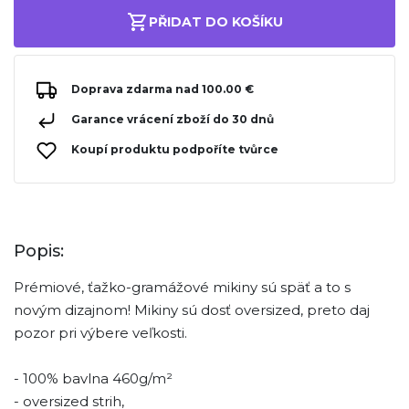
PŘIDAT DO KOŠÍKU
Doprava zdarma nad 100.00 €
Garance vrácení zboží do 30 dnů
Koupí produktu podpoříte tvůrce
Popis:
Prémiové, ťažko-gramážové mikiny sú späť a to s
novým dizajnom! Mikiny sú dosť oversized, preto daj
pozor pri výbere veľkosti.
- 100% bavlna 460g/m²
- oversized strih,