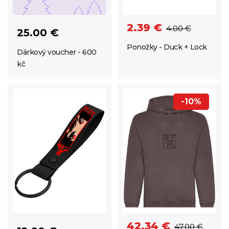
2.39 €
4.00 €
25.00 €
Ponožky - Duck + Lock
Dárkový voucher - 600
kč
-10%
42.34 €
47.00 €