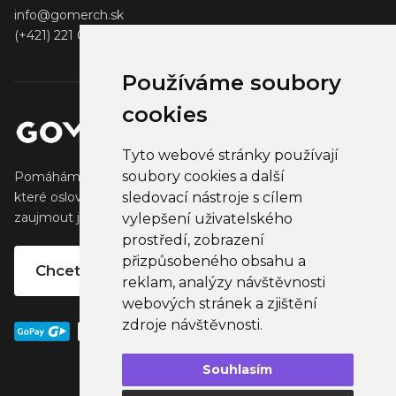
info@gomerch.sk
(+421) 221 001 000
Používáme soubory
cookies
Tyto webové stránky používají
soubory cookies a další
Pomáháme tvůrcům vytvářet a prodávat populární zboží,
které oslovuje jejich fanoušky. Pomáháme firmám
sledovací nástroje s cílem
zaujmout jejich klienty, partnery a zaměstnance.
vylepšení uživatelského
prostředí, zobrazení
přizpůsobeného obsahu a
Chcete vlastní merchandise?
reklam, analýzy návštěvnosti
webových stránek a zjištění
zdroje návštěvnosti.
Souhlasím