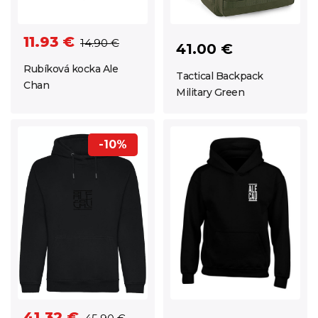
11.93 €
14.90 €
41.00 €
Rubíková kocka Ale
Tactical Backpack
Chan
Military Green
-10%
41.32 €