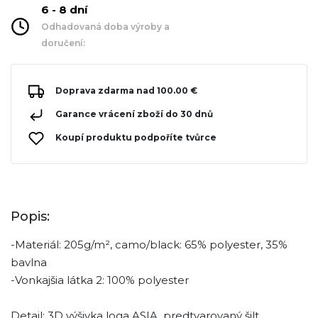
6 - 8 dní
Odhadovaná doba výroby a
doručení:
Doprava zdarma nad 100.00 €
Garance vrácení zboží do 30 dnů
Koupí produktu podpoříte tvůrce
Popis:
-Materiál: 205g/m², camo/black: 65% polyester, 35%
bavlna
-Vonkajšia látka 2: 100% polyester
Detail: 3D výšivka loga ASIA, predtvarovaný šilt,