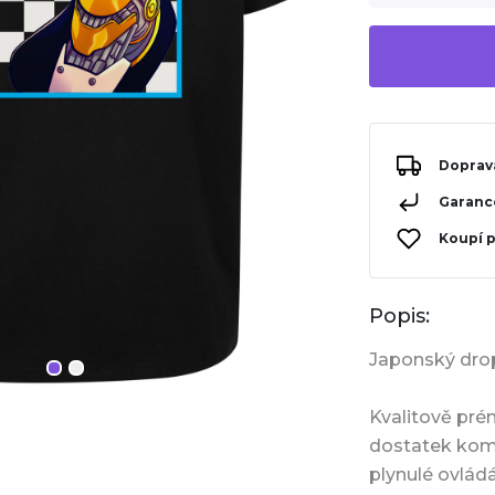
Doprav
Garance
Koupí 
Popis:
Japonský drop,
Kvalitově pré
dostatek komfo
plynulé ovlád