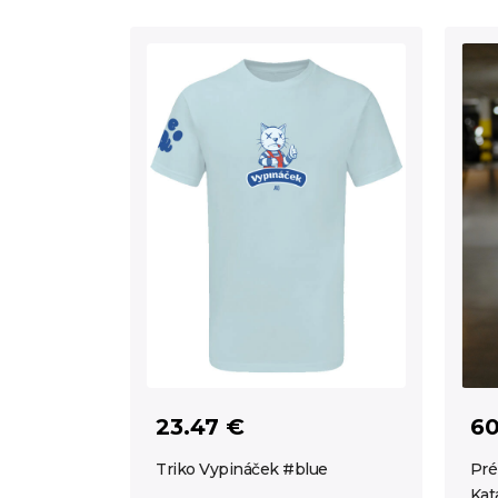
23.47 €
60
Triko Vypináček #blue
Pré
Kat