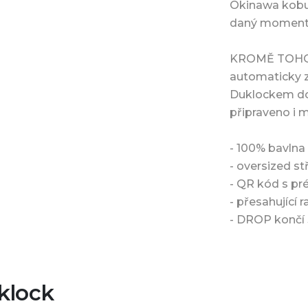
Okinawa kobud
daný moment n
KROMĚ TOHO, 
automaticky z
Duklockem do
připraveno i 
- 100% bavln
- oversized stř
- QR kód s p
- přesahující
- DROP končí 
klock