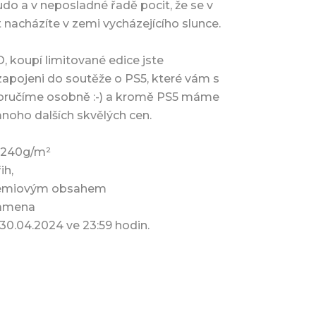
o a v neposladné řadě pocit, že se v
acházíte v zemi vycházejícího slunce.
koupí limitované edice jste
apojeni do soutěže o PS5, které vám s
ručíme osobně :-) a kromě PS5 máme
mnoho dalších skvělých cen.
a 240g/m²
ih,
rémiovým obsahem
 ramena
30.04.2024 ve 23:59 hodin.