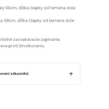
ky 66cm, dĺžka čiapky od temena dole
ky 68cm, dĺžka čiapky od temena dole
viteľné zacvakávacie zapínanie,
ava proti žmolkovaniu
ocení zákazníků