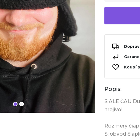
Doprav
Garance
Koupí 
Popis:
S ALE ČAU Duš
hrejivo!
Rozmery čiap
S: obvod čiap