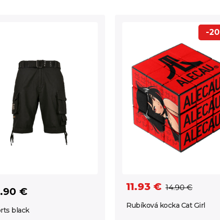
-2
11.93 €
14.90 €
.90 €
Rubíková kocka Cat Girl
rts black