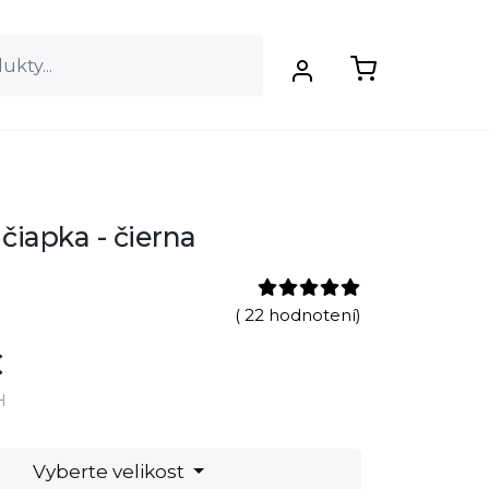
čiapka - čierna
( 22 hodnotení)
€
H
Vyberte velikost