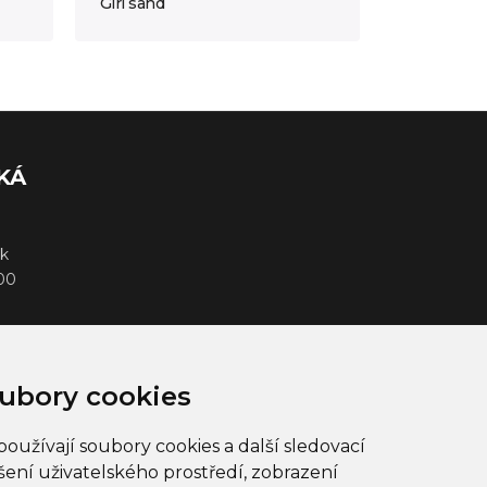
Girl sand
KÁ
k
000
ubory cookies
oužívají soubory cookies a další sledovací
šení uživatelského prostředí, zobrazení