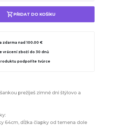
PŘIDAT DO KOŠÍKU
a zdarma nad 100.00 €
 vrácení zboží do 30 dnů
produktu podpoříte tvůrce
ankou prežiješ zimné dni štýlovo a
ky:
ky 64cm, dĺžka čiapky od temena dole