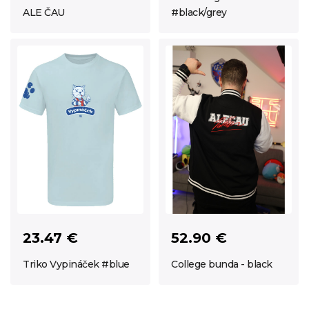
ALE ČAU
#black/grey
23.47 €
52.90 €
Triko Vypináček #blue
College bunda - black