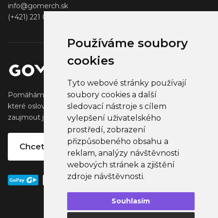
info@gomerch.sk
(+421) 221 001 000
Používáme soubory
cookies
Tyto webové stránky používají
soubory cookies a další
Pomáháme tvůrcům vytvářet a prodávat populární zboží,
sledovací nástroje s cílem
které oslovuje jejich fanoušky. Pomáháme firmám
zaujmout jejich klienty, partnery a zaměstnance.
vylepšení uživatelského
prostředí, zobrazení
přizpůsobeného obsahu a
Chcete vlastní merchandise?
reklam, analýzy návštěvnosti
webových stránek a zjištění
zdroje návštěvnosti.
Souhlasím