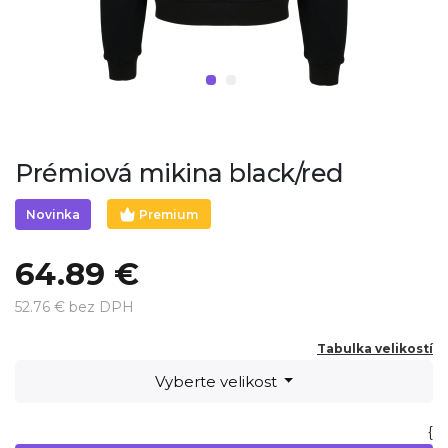
Prémiová mikina black/red
Premium
Novinka
64.89 €
52.76 € bez DPH
Tabulka velikostí
Vyberte velikost
{