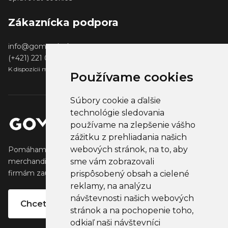
Zákaznícka podpora
info@gomerch.sk
(+421) 221 001 000
K dispozícii medzi 13:00 - 14:00
Používame cookies
Súbory cookie a ďalšie
technológie sledovania
používame na zlepšenie vášho
zážitku z prehliadania našich
webových stránok, na to, aby
Pomáhame tvorcom vytvárať a predávať obľúbený
sme vám zobrazovali
merchandise, ktorý oslovuje ich fanúšikov. Pomáhame
firmám zaujať ich klientov, partnertov a zamestnancov.
prispôsobený obsah a cielené
reklamy, na analýzu
návštevnosti našich webových
Chcete vlastný merchandise?
stránok a na pochopenie toho,
odkiaľ naši návštevníci