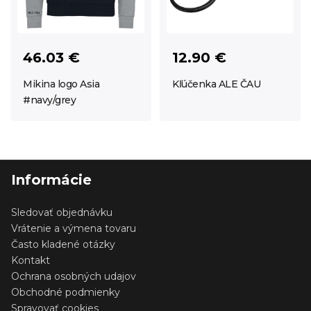
46.03 €
12.90 €
Mikina logo Asia
Kľúčenka ALE ČAU
#navy/grey
Informácie
Sledovať objednávku
Vrátenie a výmena tovaru
Často kladené otázky
Kontakt
Ochrana osobných udajov
Obchodné podmienky
Spravovať cookies