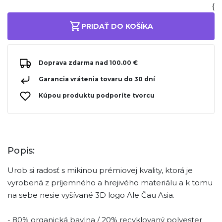
{
PRIDAŤ DO KOŠÍKA
Doprava zdarma nad 100.00 €
Garancia vrátenia tovaru do 30 dní
Kúpou produktu podporíte tvorcu
Popis:
Urob si radosť s mikinou prémiovej kvality, ktorá je
vyrobená z príjemného a hrejivého materiálu a k tomu
na sebe nesie vyšívané 3D logo Ale Čau Asia.
- 80% organická bavlna / 20% recyklovaný polyester