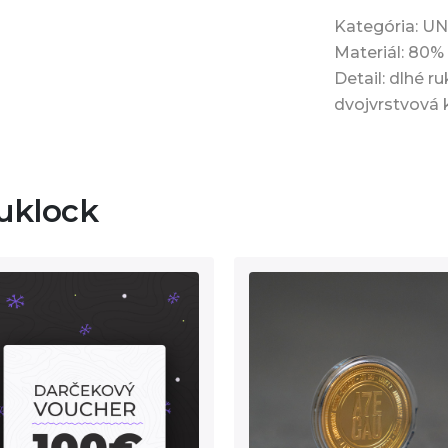
Kategória: U
Materiál: 80%
Detail: dlhé r
dvojvrstvová 
uklock