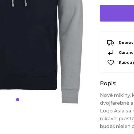
Doprav
Garanci
Kúpou 
Popis:
Nové mikiny, k
dvojfarebné a
Logo Asia sa 
rukáve, prost
budeš nielen cí