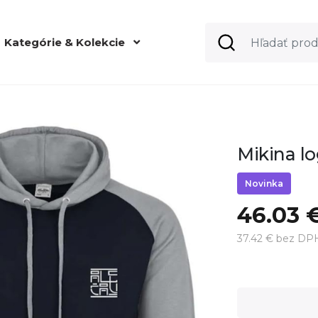
Kategórie & Kolekcie
Mikina l
Novinka
46.03 
37.42 € bez DP