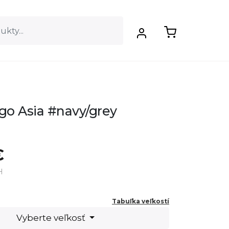
ogo Asia #navy/grey
€
H
Tabuľka veľkostí
Vyberte veľkosť