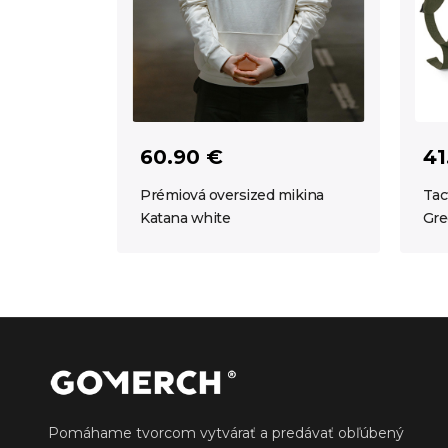
60.90 €
41
Prémiová oversized mikina
Tac
Katana white
Gre
Pomáhame tvorcom vytvárať a predávať obľúbený