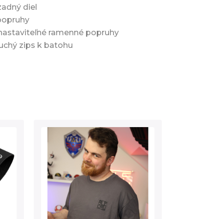
zadný diel
popruhy
nastaviteľné ramenné popruhy
suchý zips k batohu