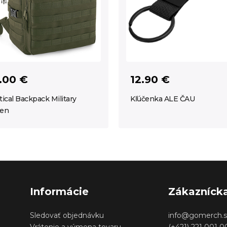
.00 €
12.90 €
tical Backpack Military
Kľúčenka ALE ČAU
en
Informácie
Zákazníck
Sledovať objednávku
info@gomerch.s