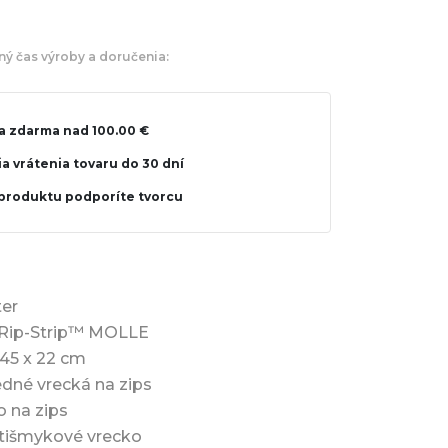
 čas výroby a doručenia:
a zdarma nad 100.00 €
a vrátenia tovaru do 30 dní
produktu podporíte tvorcu
ter
 Rip-Strip™ MOLLE
45 x 22 cm
edné vrecká na zips
o na zips
otišmykové vrecko