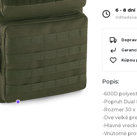
6 - 8 dní
Odhadovaný
Doprav
Garanci
Kúpou 
Popis:
-600D polyes
-Popruh Dual
-Rozmer 30 x 
-Dve veľké pr
-Hlavné vreck
-Vnútorné pr