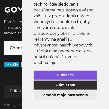
technológie sledovania
používame na zlepšenie vášho
zážitku z prehliadania našich
webových stránok, na to, aby
Pomáhame tvorcom vytvárať a predávať obľúbený
sme vám zobrazovali
merchandise, ktorý oslovuje ich fanúšikov. Pomáhame
firmám zaujať ich klientov, partnertov a zamestnancov.
prispôsobený obsah a cielené
reklamy, na analýzu
návštevnosti našich webových
Chcete vlastný merchandise?
stránok a na pochopenie toho,
odkiaľ naši návštevníci
prichádzajú.
Súhlasím
Odmietam
EUR
Zmeniť moje nastavenia
Všetky práva vyhradené © 2026 GoMerch