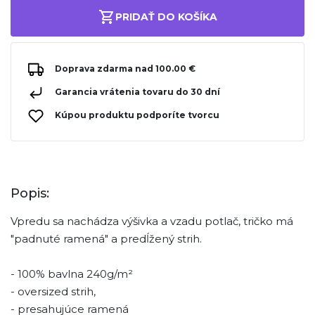
PRIDAŤ DO KOŠÍKA
Doprava zdarma nad 100.00 €
Garancia vrátenia tovaru do 30 dní
Kúpou produktu podporíte tvorcu
Popis:
Vpredu sa nachádza výšivka a vzadu potlač, tričko má
"padnuté ramená" a predĺžený strih.
- 100% bavlna 240g/m²
- oversized strih,
- presahujúce ramená