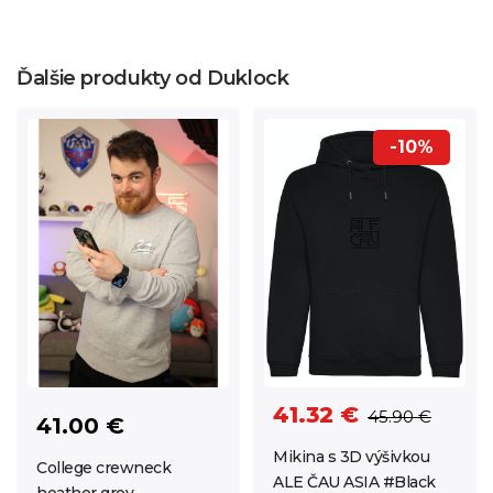
Ďalšie produkty od Duklock
-10%
41.32 €
45.90 €
41.00 €
Mikina s 3D výšivkou
College crewneck
ALE ČAU ASIA #Black