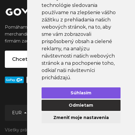
technológie sledovania
používame na zlepšenie vášho
zážitku z prehliadania našich
webových stránok, na to, aby
Pomáhame tvorcom vytvárať a predávať obľúbený
sme vám zobrazovali
merchandise, ktorý oslovuje ich fanúšikov. Pomáhame
firmám zaujať ich klientov, partnertov a zamestnancov.
prispôsobený obsah a cielené
reklamy, na analýzu
návštevnosti našich webových
Chcete vlastný merchandise?
stránok a na pochopenie toho,
odkiaľ naši návštevníci
prichádzajú.
Súhlasím
Odmietam
EUR
Zmeniť moje nastavenia
Všetky práva vyhradené © 2026 GoMerch