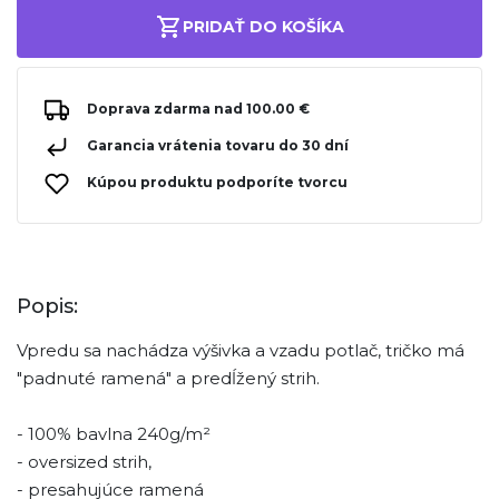
PRIDAŤ DO KOŠÍKA
Doprava zdarma nad 100.00 €
Garancia vrátenia tovaru do 30 dní
Kúpou produktu podporíte tvorcu
Popis:
Vpredu sa nachádza výšivka a vzadu potlač, tričko má
"padnuté ramená" a predĺžený strih.
- 100% bavlna 240g/m²
- oversized strih,
- presahujúce ramená