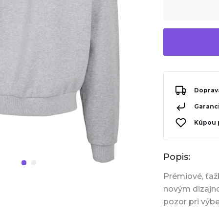
Doprav
Garanci
Kúpou 
Popis:
Prémiové, ťaž
novým dizajno
pozor pri výbe