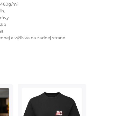
a 460g/m²
ih,
ukávy
cko
ňa
ednej a výšivka na zadnej strane