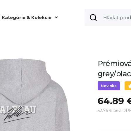
Kategórie & Kolekcie
Prémiová
grey/bla
Novinka
64.89 
52.76 € bez DP