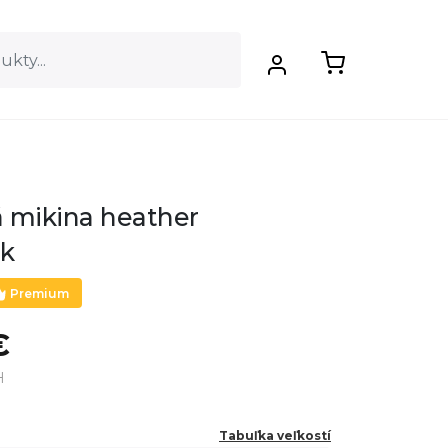
 mikina heather
ck
Premium
€
H
Tabuľka veľkostí