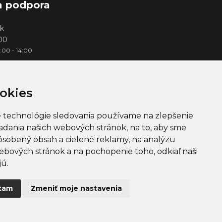
a podpora
k
000
3:00 - 14:00
okies
e technológie sledovania používame na zlepšenie
iadania našich webových stránok, na to, aby sme
ôsobený obsah a cielené reklamy, na analýzu
ebových stránok a na pochopenie toho, odkiaľ naši
jú.
EUR
tam
Zmeniť moje nastavenia