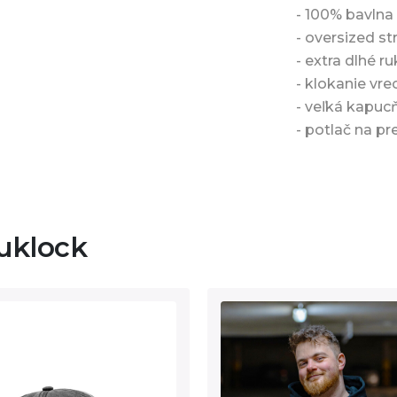
- 100% bavln
- oversized str
- extra dlhé r
- klokanie vre
- veľká kapuc
- potlač na pr
uklock