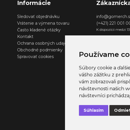
Informácie
Zákazníck
Sledovať objednávku
info@gomerch.s
Vrátenie a výmena tovaru
(+421) 221 001 
Často kladené otázky
K dispozícii medzi 1
Kontakt
Ochrana osobných udajov
Obchodné podmienky
Používame co
Spravovať cookies
Súbory cookie a ďalši
vášho zážitku z prehl
vám zobrazovali prisp
návštevnosti našich w
návštevníci prichádza
Súhlasím
Odmie