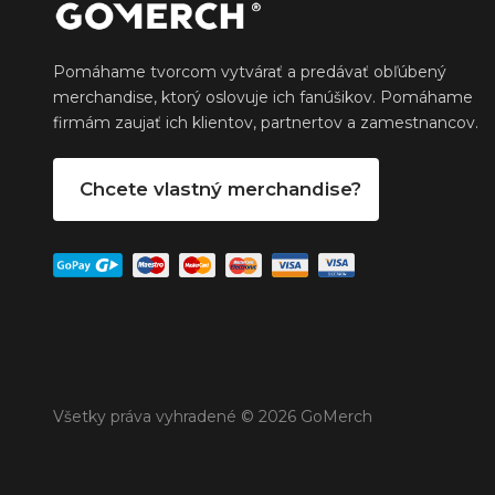
Pomáhame tvorcom vytvárať a predávať obľúbený
merchandise, ktorý oslovuje ich fanúšikov. Pomáhame
firmám zaujať ich klientov, partnertov a zamestnancov.
Chcete vlastný merchandise?
Všetky práva vyhradené © 2026 GoMerch