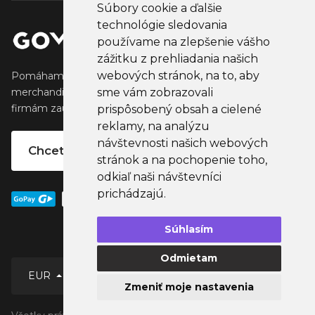
Súbory cookie a ďalšie
technológie sledovania
používame na zlepšenie vášho
zážitku z prehliadania našich
webových stránok, na to, aby
Pomáhame tvorcom vytvárať a predávať obľúbený
sme vám zobrazovali
merchandise, ktorý oslovuje ich fanúšikov. Pomáhame
firmám zaujať ich klientov, partnertov a zamestnancov.
prispôsobený obsah a cielené
reklamy, na analýzu
návštevnosti našich webových
Chcete vlastný merchandise?
stránok a na pochopenie toho,
odkiaľ naši návštevníci
prichádzajú.
Súhlasím
Odmietam
EUR
Zmeniť moje nastavenia