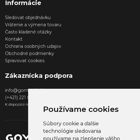
Informácie
Sledovať objednávku
Vrátenie a výmena tovaru
Často kladené otázky
Kontakt
Ochrana osobných udajov
Obchodné podmienky
Spravovať cookies
Zákaznícka podpora
info@gomerch.sk
(+421) 221 001 000
K dispozícii medzi 13:00 - 14:00
Používame cookies
Súbory cookie a ďalšie
technológie sledovania
používame na zlepšenie vášho