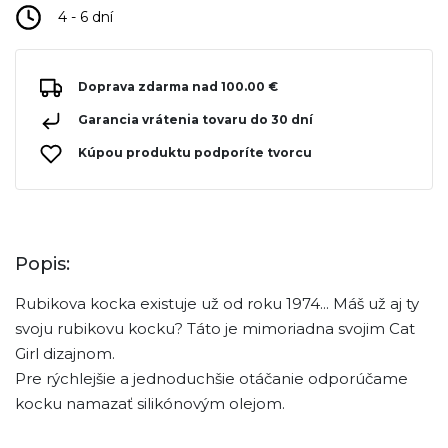
4 - 6 dní
Doprava zdarma nad 100.00 €
Garancia vrátenia tovaru do 30 dní
Kúpou produktu podporíte tvorcu
Popis:
Rubikova kocka existuje už od roku 1974... Máš už aj ty
svoju rubikovu kocku? Táto je mimoriadna svojim Cat
Girl dizajnom.
Pre rýchlejšie a jednoduchšie otáčanie odporúčame
kocku namazať silikónovým olejom.