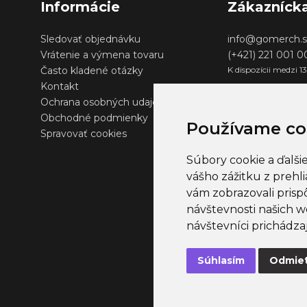
Informácie
Zákazníck
Sledovať objednávku
info@gomerch.s
Vrátenie a výmena tovaru
(+421) 221 001 
Často kladené otázky
K dispozícii medzi 1
Kontakt
Ochrana osobných udajov
Obchodné podmienky
Používame co
Spravovať cookies
Súbory cookie a ďalši
vášho zážitku z prehl
vám zobrazovali prisp
návštevnosti našich w
návštevníci prichádza
Súhlasím
Odmie