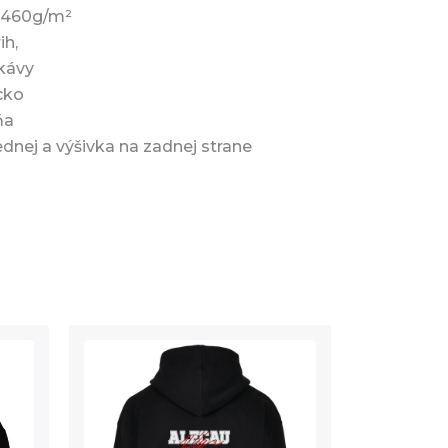
a 460g/m²
ih,
ukávy
cko
ňa
ednej a výšivka na zadnej strane