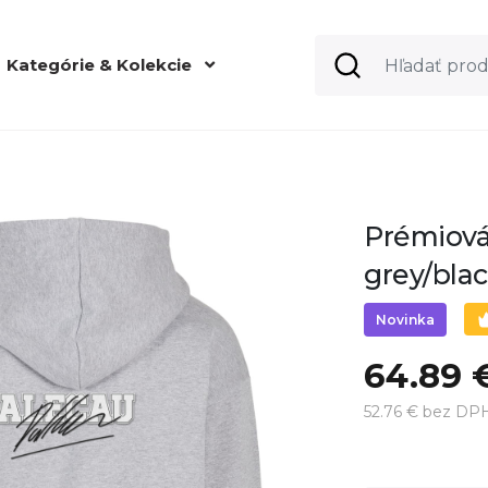
Kategórie & Kolekcie
Prémiová
grey/bla
Novinka
64.89 
52.76 € bez DP