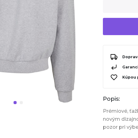
Doprav
Garanci
Kúpou 
Popis:
Prémiové, ťaž
novým dizajno
pozor pri výbe