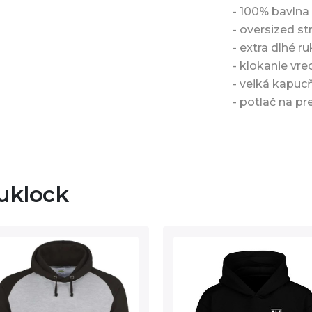
- 100% bavln
- oversized str
- extra dlhé r
- klokanie vre
- veľká kapuc
- potlač na pr
uklock