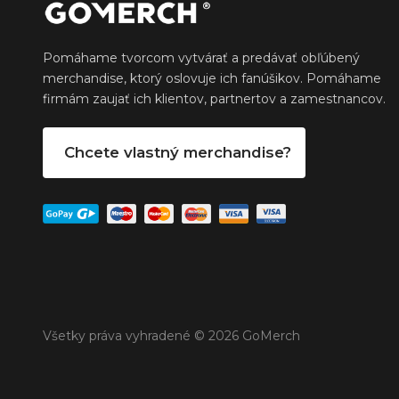
Pomáhame tvorcom vytvárať a predávať obľúbený
merchandise, ktorý oslovuje ich fanúšikov. Pomáhame
firmám zaujať ich klientov, partnertov a zamestnancov.
Chcete vlastný merchandise?
Všetky práva vyhradené © 2026 GoMerch