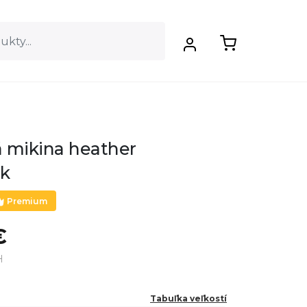
 mikina heather
ck
Premium
€
H
Tabuľka veľkostí