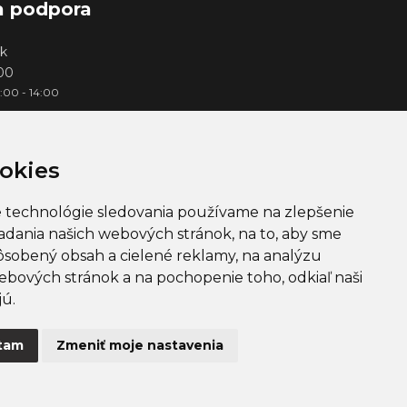
a podpora
k
000
3:00 - 14:00
okies
e technológie sledovania používame na zlepšenie
iadania našich webových stránok, na to, aby sme
ôsobený obsah a cielené reklamy, na analýzu
ebových stránok a na pochopenie toho, odkiaľ naši
jú.
EUR
tam
Zmeniť moje nastavenia