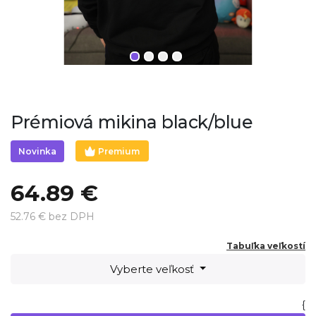
Prémiová mikina black/blue
Premium
Novinka
64.89 €
52.76 € bez DPH
Tabuľka veľkostí
Vyberte veľkosť
{