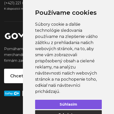
(+421) 221 001 000
K dispozícii medzi 13:00 - 14:00
Používame cookies
Súbory cookie a ďalšie
technológie sledovania
používame na zlepšenie vášho
zážitku z prehliadania našich
webových stránok, na to, aby
Pomáhame tvorcom vytvárať a predávať obľúbený
sme vám zobrazovali
merchandise, ktorý oslovuje ich fanúšikov. Pomáhame
firmám zaujať ich klientov, partnertov a zamestnancov.
prispôsobený obsah a cielené
reklamy, na analýzu
návštevnosti našich webových
Chcete vlastný merchandise?
stránok a na pochopenie toho,
odkiaľ naši návštevníci
prichádzajú.
Súhlasím