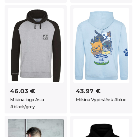
46.03 €
43.97 €
Mikina logo Asia
Mikina Vypináček #blue
#black/grey