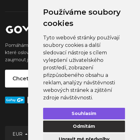
Používáme soubory
cookies
Tyto webové stránky používají
soubory cookies a další
Pomáháme tvůrcům vytvářet a prodávat populární zboží,
sledovací nástroje s cílem
které oslovuje jejich fanoušky. Pomáháme firmám
zaujmout jejich klienty, partnery a zaměstnance.
vylepšení uživatelského
prostředí, zobrazení
přizpůsobeného obsahu a
Chcete vlastní merchandise?
reklam, analýzy návštěvnosti
webových stránek a zjištění
zdroje návštěvnosti.
Souhlasím
Odmítám
EUR
Upravit mé předvolby