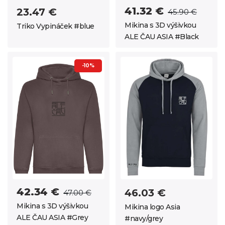
41.32 €
23.47 €
45.90 €
Mikina s 3D výšivkou
Triko Vypináček #blue
ALE ČAU ASIA #Black
-10%
42.34 €
46.03 €
47.00 €
Mikina s 3D výšivkou
Mikina logo Asia
ALE ČAU ASIA #Grey
#navy/grey