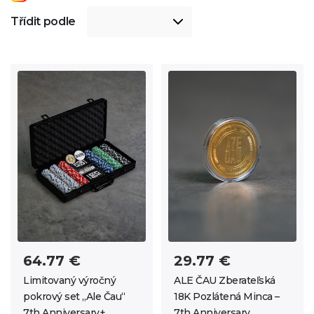
Třídit podle
64.77 €
29.77 €
Limitovaný výročný
ALE ČAU Zberateľská
pokrový set „Ale Čau“
18K Pozlátená Minca –
7th Anniversary+
7th Anniversary